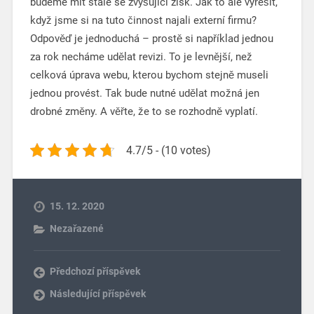
budeme mít stále se zvyšující zisk. Jak to ale vyřešit,
když jsme si na tuto činnost najali externí firmu?
Odpověď je jednoduchá – prostě si například jednou
za rok necháme udělat revizi. To je levnější, než
celková úprava webu, kterou bychom stejně museli
jednou provést. Tak bude nutné udělat možná jen
drobné změny. A věřte, že to se rozhodně vyplatí.
4.7/5 - (10 votes)
15. 12. 2020
Nezařazené
Předchozí příspěvek
Následující příspěvek