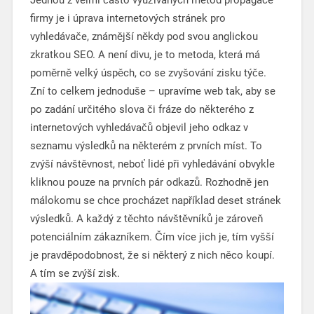
Jednou z velmi často využívaných metod propagace
firmy je i úprava internetových stránek pro
vyhledávače, známější někdy pod svou anglickou
zkratkou SEO. A není divu, je to metoda, která má
poměrně velký úspěch, co se zvyšování zisku týče.
Zní to celkem jednoduše – upravíme web tak, aby se
po zadání určitého slova či fráze do některého z
internetových vyhledávačů objevil jeho odkaz v
seznamu výsledků na některém z prvních míst. To
zvýší návštěvnost, neboť lidé při vyhledávání obvykle
kliknou pouze na prvních pár odkazů. Rozhodně jen
málokomu se chce procházet například deset stránek
výsledků. A každý z těchto návštěvníků je zároveň
potenciálním zákazníkem. Čím více jich je, tím vyšší
je pravděpodobnost, že si některý z nich něco koupí.
A tím se zvýší zisk.