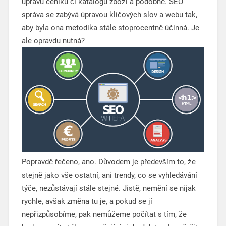
úpravu ceníku či katalogu zboží a podobně. SEO
správa se zabývá úpravou klíčových slov a webu tak,
aby byla ona metodika stále stoprocentně účinná. Je
ale opravdu nutná?
Popravdě řečeno, ano. Důvodem je především to, že
stejně jako vše ostatní, ani trendy, co se vyhledávání
týče, nezůstávají stále stejné. Jistě, nemění se nijak
rychle, avšak změna tu je, a pokud se jí
nepřizpůsobíme, pak nemůžeme počítat s tím, že