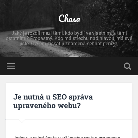
Chasa
Jaký je rozdíl mezi těmi, kdo bydlí ve vlastním, a těmi
ostatními? Propastný. Kdo má střechu nad hlavou, má své
jisté. Ovšem získat ji znamená sehnat peníze.
Je nutná u SEO správa
upraveného webu?