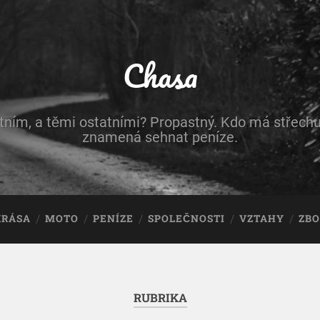
Chasa
astním, a těmi ostatními? Propastný. Kdo má střechu
znamená sehnat peníze.
KRÁSA
MOTO
PENÍZE
SPOLEČNOSTI
VZTAHY
ZBO
RUBRIKA