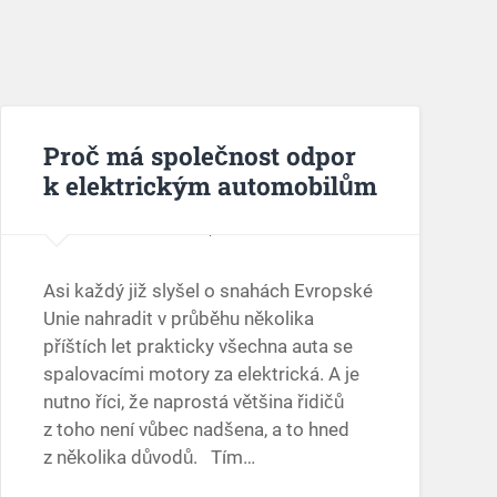
Proč má společnost odpor
k elektrickým automobilům
Asi každý již slyšel o snahách Evropské
Unie nahradit v průběhu několika
příštích let prakticky všechna auta se
spalovacími motory za elektrická. A je
nutno říci, že naprostá většina řidičů
z toho není vůbec nadšena, a to hned
z několika důvodů. Tím…