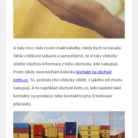
A taky moc ráda nosím malé kabelky, takže bych se nerada
táhla s těžkými taškami a samozřejmě, že si taky vždycky
zjistím všechny informace z toho obchodu, kde nakupuji.
Proto nikdy nevynechám kolonku
kontakt na obchod
Imtts.cz
. To, protože chci vždycky vědět, z jakého od chodu
nakupuji. A to například obchod imtts.cz, kde najdete také
kontakty na prodejce nebo kontaktní piny či testovací
přípravky.