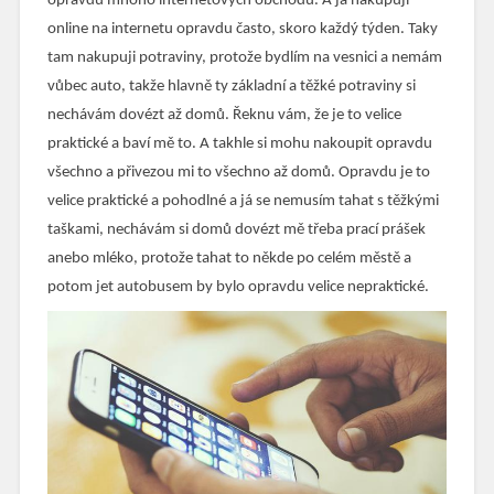
opravdu mnoho internetových obchodů. A já nakupuji
online na internetu opravdu často, skoro každý týden. Taky
tam nakupuji potraviny, protože bydlím na vesnici a nemám
vůbec auto, takže hlavně ty základní a těžké potraviny si
nechávám dovézt až domů. Řeknu vám, že je to velice
praktické a baví mě to. A takhle si mohu nakoupit opravdu
všechno a přivezou mi to všechno až domů. Opravdu je to
velice praktické a pohodlné a já se nemusím tahat s těžkými
taškami, nechávám si domů dovézt mě třeba prací prášek
anebo mléko, protože tahat to někde po celém městě a
potom jet autobusem by bylo opravdu velice nepraktické.