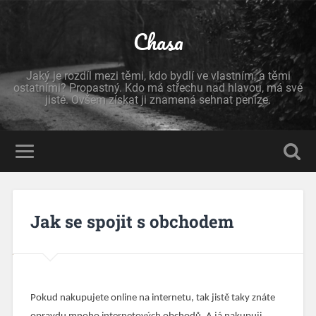
Chasa
Jaký je rozdíl mezi těmi, kdo bydlí ve vlastním, a těmi
ostatními? Propastný. Kdo má střechu nad hlavou, má své
jisté. Ovšem získat ji znamená sehnat peníze.
Jak se spojit s obchodem
Pokud nakupujete online na internetu, tak jistě taky znáte