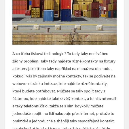
A co třeba tisková technologie? To tady taky není vůbec
žádný problém. Taky tady najdete různé kontakty na fixtury
a testery jako třeba taky například na manažera obchodu.
Pokud i vás by zajímaly možné kontakty, tak se podívejte na
webovou stránku imtts.cz, kde najdete různé kontakty,
které budete potřebovat. Můžete se taky spojit tady s
účtárnou, kde najdete také skvělý kontakt, a to hlavně email
a taky telefonní číslo, takže se s nimi kdykoliv můžete
jednoduše spojit. no lidí nakupuje přes internet, protože to
praktické a jednoduché a shánějí taky samozřejmě kontakt
na obchod. A když už jsme u toho, tak měli jste už někdy