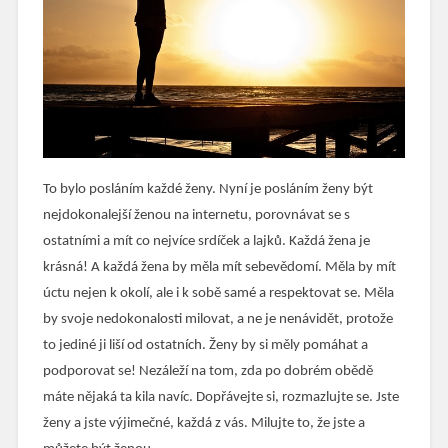
To bylo posláním každé ženy. Nyní je posláním ženy být
nejdokonalejší ženou na internetu, porovnávat se s
ostatními a mít co nejvíce srdíček a lajků. Každá žena je
krásná! A každá žena by měla mít sebevědomí. Měla by mít
úctu nejen k okolí, ale i k sobě samé a respektovat se. Měla
by svoje nedokonalosti milovat, a ne je nenávidět, protože
to jediné ji liší od ostatních. Ženy by si měly pomáhat a
podporovat se! Nezáleží na tom, zda po dobrém obědě
máte nějaká ta kila navíc. Dopřávejte si, rozmazlujte se. Jste
ženy a jste výjimečné, každá z vás. Milujte to, že jste a