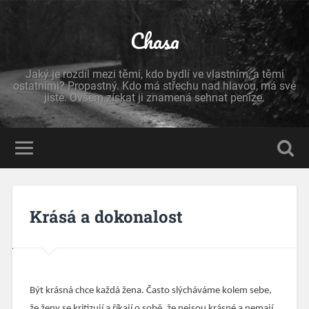
Chasa
Jaký je rozdíl mezi těmi, kdo bydlí ve vlastním, a těmi
ostatními? Propastný. Kdo má střechu nad hlavou, má své
jisté. Ovšem získat ji znamená sehnat peníze.
Krásá a dokonalost
Být krásná chce každá žena. Často slýcháváme kolem sebe,
že ženy se kritizují a říkají o sobě, že nejsou krásné a nemají