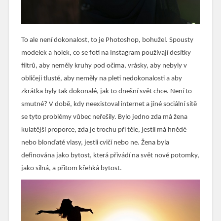
To ale není dokonalost, to je Photoshop, bohužel. Spousty
modelek a holek, co se fotí na Instagram používají desítky
filtrů, aby neměly kruhy pod očima, vrásky, aby nebyly v
obličeji tlusté, aby neměly na pleti nedokonalosti a aby
zkrátka byly tak dokonalé, jak to dnešní svět chce. Není to
smutné? V době, kdy neexistoval internet a jiné sociální sítě
se tyto problémy vůbec neřešily. Bylo jedno zda má žena
kulatější proporce, zda je trochu při těle, jestli má hnědé
nebo blonďaté vlasy, jestli cvičí nebo ne. Žena byla
definována jako bytost, která přivádí na svět nové potomky,
jako silná, a přitom křehká bytost.