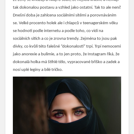
tak dokonalou postavu a vzhled jako ostatní. Tak to ale není!
Dnešní doba je zahlcena sociálními sítěmi a porovnáváním
se. Velké procento holek ale i chlapců v teenagerském věku
se hodnotí podle internetu a podle toho, co vidí na
sociálních sítích a co je zrovna trendy. Zejména to jsou pak
dívky, co kvůli této falešné “dokonalosti” trpí. Trpí nemocemi
jako anorexie a bulimie, a to jen proto, že Instagram říká, že
dokonalá holka má štíhlé tělo, vypracované bříško a zadek a
nosí uplé legíny a bílé tričko.