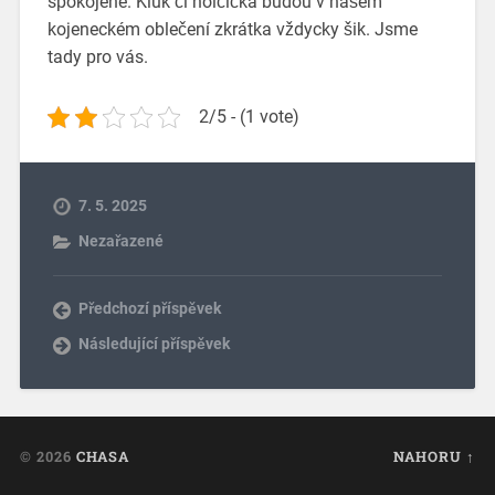
spokojené. Kluk či holčička budou v našem
kojeneckém oblečení zkrátka vždycky šik. Jsme
tady pro vás.
2/5 - (1 vote)
7. 5. 2025
Nezařazené
Předchozí příspěvek
Následující příspěvek
© 2026
CHASA
NAHORU ↑