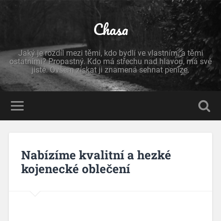
Chasa
Jaký je rozdíl mezi těmi, kdo bydlí ve vlastním, a těmi
ostatními? Propastný. Kdo má střechu nad hlavou, má své
jisté. Ovšem získat ji znamená sehnat peníze.
Nabízíme kvalitní a hezké
kojenecké oblečení