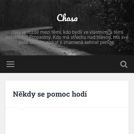
Chasa
Jaký je rozdíl mezi těmi, kdo bydlí ve vlastním, a těmi
ostatními? Propastný. Kdo má střechu nad hlavou, má své
jisté. Ovšem získat ji znamená sehnat peníze.
Někdy se pomoc hodí