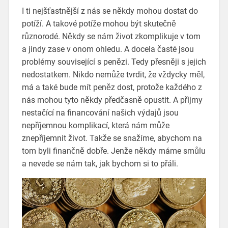
I ti nejšťastnější z nás se někdy mohou dostat do
potíží. A takové potíže mohou být skutečně
různorodé. Někdy se nám život zkomplikuje v tom
a jindy zase v onom ohledu. A docela časté jsou
problémy související s penězi. Tedy přesněji s jejich
nedostatkem. Nikdo nemůže tvrdit, že vždycky měl,
má a také bude mít peněz dost, protože každého z
nás mohou tyto někdy předčasně opustit. A příjmy
nestačící na financování našich výdajů jsou
nepříjemnou komplikací, která nám může
znepříjemnit život.
Takže se snažíme, abychom na
tom byli finančně dobře. Jenže někdy máme smůlu
a nevede se nám tak, jak bychom si to přáli.