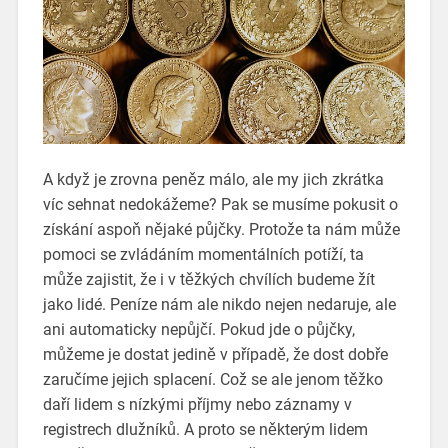
A když je zrovna peněz málo, ale my jich zkrátka
víc sehnat nedokážeme? Pak se musíme pokusit o
získání aspoň nějaké půjčky. Protože ta nám může
pomoci se zvládáním momentálních potíží, ta
může zajistit, že i v těžkých chvílích budeme žít
jako lidé.
Peníze nám ale nikdo nejen nedaruje, ale
ani automaticky nepůjčí. Pokud jde o půjčky,
můžeme je dostat jedině v případě, že dost dobře
zaručíme jejich splacení. Což se ale jenom těžko
daří lidem s nízkými příjmy nebo záznamy v
registrech dlužníků. A proto se některým lidem