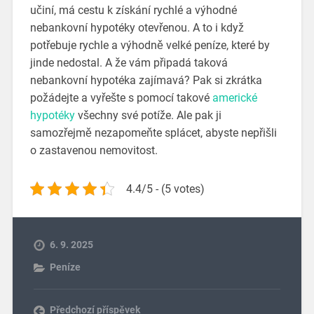
učiní, má cestu k získání rychlé a výhodné
nebankovní hypotéky otevřenou. A to i když
potřebuje rychle a výhodně velké peníze, které by
jinde nedostal.
A že vám připadá taková
nebankovní hypotéka zajímavá? Pak si zkrátka
požádejte a vyřešte s pomocí takové
americké
hypotéky
všechny své potíže. Ale pak ji
samozřejmě nezapomeňte splácet, abyste nepřišli
o zastavenou nemovitost.
4.4/5 - (5 votes)
6. 9. 2025
Peníze
Předchozí příspěvek