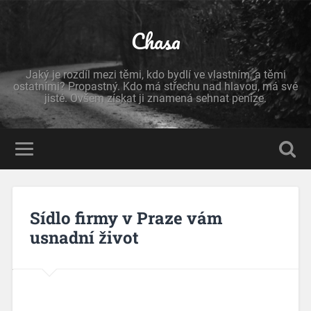
Chasa
Jaký je rozdíl mezi těmi, kdo bydlí ve vlastním, a těmi
ostatními? Propastný. Kdo má střechu nad hlavou, má své
jisté. Ovšem získat ji znamená sehnat peníze.
Sídlo firmy v Praze vám
usnadní život