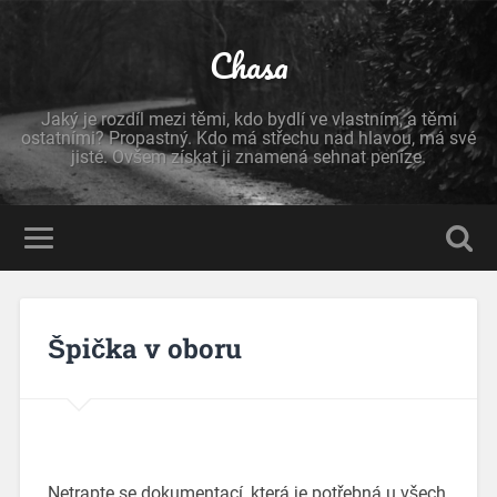
Chasa
Jaký je rozdíl mezi těmi, kdo bydlí ve vlastním, a těmi
ostatními? Propastný. Kdo má střechu nad hlavou, má své
jisté. Ovšem získat ji znamená sehnat peníze.
Špička v oboru
Netrapte se dokumentací, která je potřebná u všech