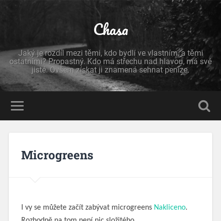
Chasa
Jaký je rozdíl mezi těmi, kdo bydlí ve vlastním, a těmi
ostatními? Propastný. Kdo má střechu nad hlavou, má své
jisté. Ovšem získat ji znamená sehnat peníze.
Microgreens
I vy se můžete začít zabývat microgreens
Nakliceno
.
Rozhodně na tom není nic složitého.