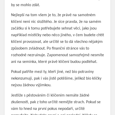
by se mohlo zdát.
Nejlepší na tom všem je to, že právě na samotném
klíčení není nic složitého. Je sice pravda, že na samém
začátku si k tomu potřebujete sehnat věci, jako jsou
například mističky nebo něco jiného, v čem budete chtít
klíčení provozovat, ale určitě se to dá všechno nějakým
způsobem zvládnout. Po finanční stránce vás to
rozhodně nezruinuje. Zapomenout samozřejmě nesmíte
ani na semínka, které právě klíčení budou podléhat.
Pokud patříte mezi ty, kteří jiné, než bio potraviny
nekonzumují, pak i vás jistě potěšíme, jelikož bio klíčky
nejsou žádnou výjimkou.
Jestliže s pěstováním či klíčením nemáte žádné
zkušenosti, pak z toho určitě nemějte strach. Pokud se
vám to hned na první pokus nepodaří, určitě