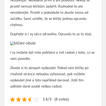
nezoufejte. Nebudete první a ani poslední. Někdy se
prostě nemusí klíčkům zadařit. Rozhodně to ale
nevzdávejte. Prostě a jednoduše to zkuste znova od
začátku. Sami uvidíte, že se klíčky jednou opravdu
chytnou.
Dopřejte si i vy něco zdravého. Opravdu to za to stojí.
I vy můžete být mile potěšeni a mít radost z toho, co se
vám povedlo.
Zkuste si to alespoň vyzkoušet. Pokud vám klíčky po
chuťové stránce nebudou vyhovovat, pak můžete
vyzkoušet jiné a tyto například darovat. Jistě tím
uděláte dané osobě velkou radost.
3.6/5 - (8 votes)