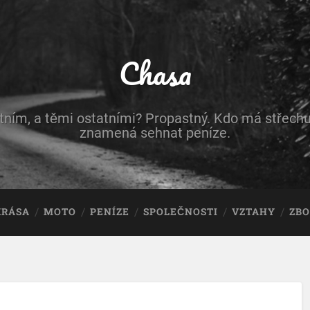
Chasa
astním, a těmi ostatními? Propastný. Kdo má střechu
znamená sehnat peníze.
KRÁSA
MOTO
PENÍZE
SPOLEČNOSTI
VZTAHY
ZBO