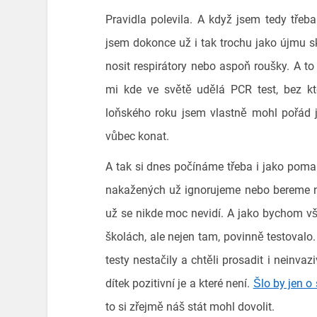
Pravidla polevila. A když jsem tedy třeba
jsem dokonce už i tak trochu jako újmu sku
nosit respirátory nebo aspoň roušky. A to
mi kde ve světě udělá PCR test, bez kt
loňského roku jsem vlastně mohl pořád j
vůbec konat.
A tak si dnes počínáme třeba i jako poma
nakažených už ignorujeme nebo bereme na
už se nikde moc nevidí. A jako bychom vši
školách, ale nejen tam, povinně testovalo
testy nestačily a chtěli prosadit i neinvaz
dítek pozitivní je a které není.
Šlo by jen o
to si zřejmě náš stát mohl dovolit.