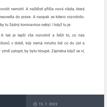
ovolit nemohl. A naštěstí přišla nová vláda, která
euvedla do praxe. A naopak se kdeco rozvolnilo.
by tu žádný koronavirus nebyl. I když tu je.
A tak je lepší vše rozvolnit a řešit to, co nás
milionů v době, kdy nemá mnoho lidí co do úst a
v zimě zatopit, by bylo hloupé. Zejména když se ví,
15. 7. 2022