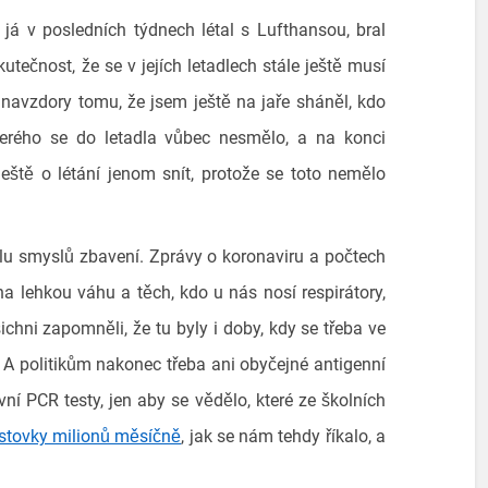
 já v posledních týdnech létal s Lufthansou, bral
tečnost, že se v jejích letadlech stále ještě musí
 navzdory tomu, že jsem ještě na jaře sháněl, kdo
erého se do letadla vůbec nesmělo, a na konci
eště o létání jenom snít, protože se toto nemělo
lu smyslů zbavení. Zprávy o koronaviru a počtech
 lehkou váhu a těch, kdo u nás nosí respirátory,
chni zapomněli, že tu byly i doby, kdy se třeba ve
. A politikům nakonec třeba ani obyčejné antigenní
ivní PCR testy, jen aby se vědělo, které ze školních
 stovky milionů měsíčně
, jak se nám tehdy říkalo, a